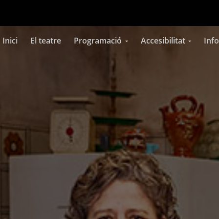
Inici
El teatre
Programació
Accesibilitat
Inf