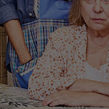
Calendari d'espectacles
AGOST 2026
DL.
DT.
DC.
DJ.
DV.
DS.
DG.
27
28
29
30
31
1
2
3
4
5
6
7
8
9
10
11
12
13
14
15
16