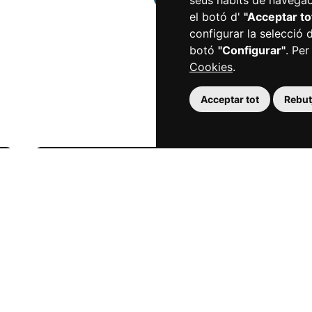
seus hàbits de navegaci
el botó d'
"Acceptar to
configurar la selecció 
botó
"Configurar"
. Per
Cookies
.
Acceptar tot
Rebutj