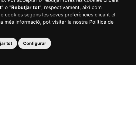
ó. Pot acceptar o rebutjar totes les cookies clicant
t"
o
"Rebutjar tot"
, respectivament, així com
de cookies segons les seves preferències clicant el
 a més informació, pot visitar la nostra
Política de
ar tot
Configurar