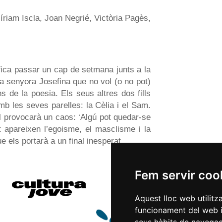
riam Iscla, Joan Negrié, Victòria Pagès,
fica passar un cap de setmana junts a la
a senyora Josefina que no vol (o no pot)
ins de la poesia. Els seus altres dos fills
mb les seves parelles: la Cèlia i el Sam.
 provocarà un caos: ‘Algú pot quedar-se
apareixen l’egoisme, el masclisme i la
 els portarà a un final inesperat.
Fem servir coo
Aquest lloc web utilitz
funcionament del web i m