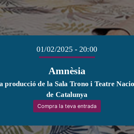
17
18
19
20
21
22
23
24
25
26
27
28
29
30
31
1
2
3
4
5
6
01/02/2025 - 20:00
Filtra per temàtica
Amnèsia
Filtra per tipologia
 producció de la Sala Trono i Teatre Naci
de Catalunya
Compra la teva entrada
Cerca espectacles