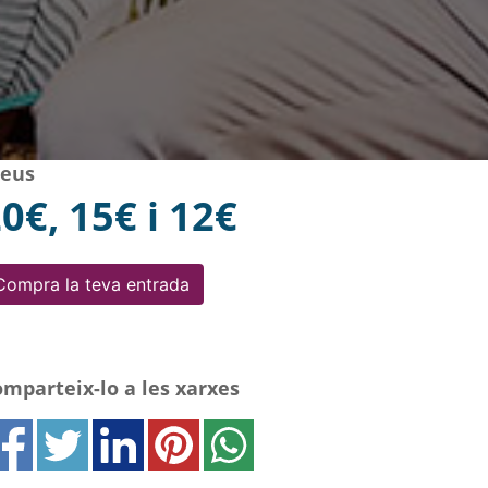
reus
0€, 15€ i 12€
Compra la teva entrada
mparteix-lo a les xarxes