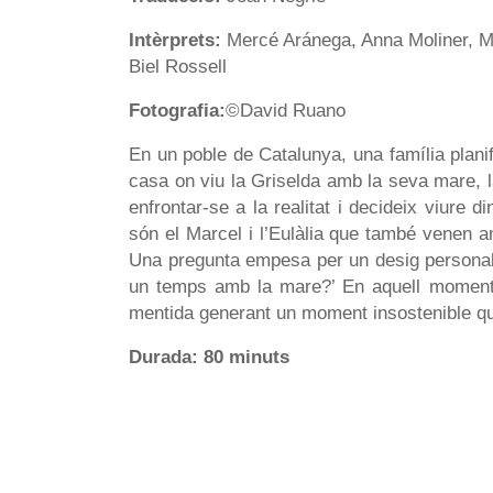
Intèrprets
:
Mercé Aránega, Anna Moliner, Mí
Biel Rossell
Fotografia:
©David Ruano
En un poble de Catalunya, una família plani
casa on viu la Griselda amb la seva mare, l
enfrontar-se a la realitat i decideix viure d
són el Marcel i l’Eulàlia que també venen a
Una pregunta empesa per un desig personal
un temps amb la mare?’ En aquell moment 
mentida generant un moment insostenible que
Durada: 80 minuts