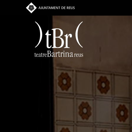
Vés
al
contingut