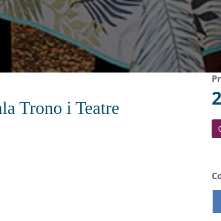
P
2
la Trono i Teatre
Co