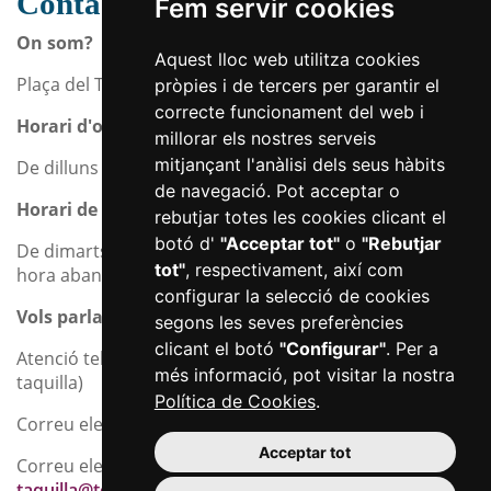
Contacta
Fem servir cookies
On som?
Aquest lloc web utilitza cookies
Plaça del Teatre, 1- REUS
Com arribar-hi
pròpies i de tercers per garantir el
correcte funcionament del web i
Horari d'oficines
millorar els nostres serveis
mitjançant l'anàlisi dels seus hàbits
De dilluns a divendres de 09h a 15h
de navegació. Pot acceptar o
Horari de taquilles
rebutjar totes les cookies clicant el
botó d'
"Acceptar tot"
o
"Rebutjar
De dimarts a divendres de 18h a 20h i a partir d'una
tot"
, respectivament, així com
hora abans de l'inici de cada espectacle.
configurar la selecció de cookies
Vols parlar amb nosaltres?
segons les seves preferències
clicant el botó
"Configurar"
. Per a
Atenció telefònica: 977 010 658 (en horari d'oficines i de
més informació, pot visitar la nostra
taquilla)
Política de Cookies
.
Correu electrònic:
info@teatrebartrina.cat
Acceptar tot
Correu electrònic de taquilles:
taquilla@teatrebartrina.cat