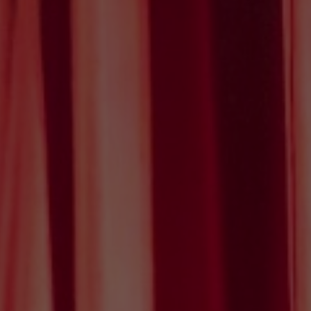
24
25
26
27
28
29
30
31
1
2
3
4
5
6
Filtra per temàtica
Filtra per tipologia
Cerca espectacles