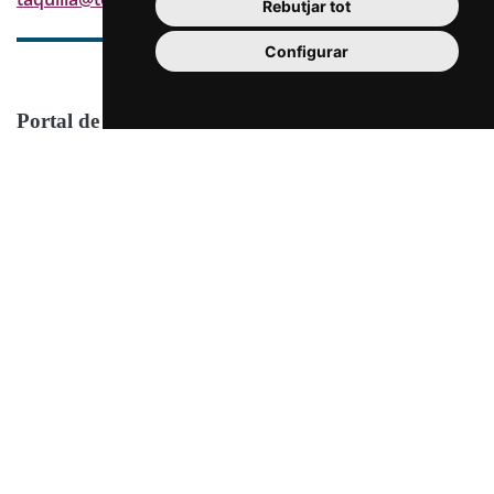
Rebutjar tot
Configurar
Portal de transparència
Consulta al següent enllaç el nostre portal de
transparència
Anar al portal de transparència
Nom
*
Correu
*