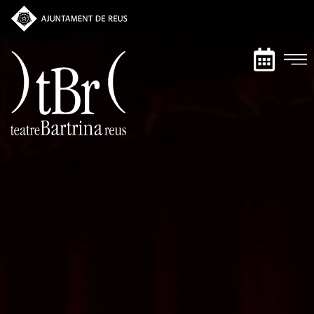
Vés
al
contingut