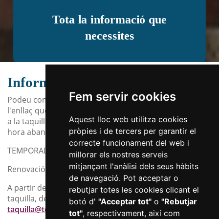
Tota la informació que
necessites
Informació i venda d’entrades
Fem servir cookies
Podeu comprar les entrades per internet a través de
l'enllaç que trobareu a la fitxa de cada espectacle o bé
Aquest lloc web utilitza cookies
a la taquilla de dimarts a divendres de 18h a 20h, i una
pròpies i de tercers per garantir el
hora abans de l'inici de cada espectacle.
correcte funcionament del web i
TEMPORADA TARDOR 2026
millorar els nostres serveis
mitjançant l'anàlisi dels seus hàbits
Renovació i nous abonaments:
de navegació. Pot acceptar o
A partir del 23 de juliol de 2026 en horari habitual de
rebutjar totes les cookies clicant el
taquilla, de 18h a 20h o mitjançant correu electrònic a
botó d'
"Acceptar tot"
o
"Rebutjar
taquilla@teatrebartrina.cat
tot"
, respectivament, així com