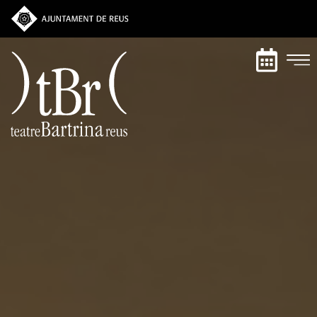
Vés
al
contingut