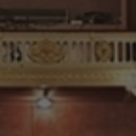
10
11
12
13
14
15
16
17
18
19
20
21
22
23
24
25
26
27
28
29
30
31
1
2
3
4
5
6
Filtra per temàtica
Filtra per tipologia
Cerca espectacles