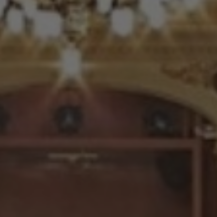
Calendari d'espectacles
AGOST 2026
DL.
DT.
DC.
DJ.
DV.
DS.
DG.
27
28
29
30
31
1
2
3
4
5
6
7
8
9