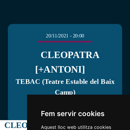
20/11/2021 - 20:00
CLEOPATRA
[+ANTONI]
TEBAC (Teatre Estable del Baix
Camp)
Compra la teva entrada
Fem servir cookies
CLEOPATRA [+ANTONI]
Aquest lloc web utilitza cookies