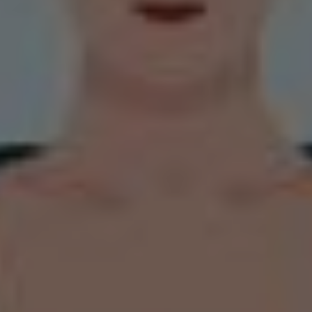
Calendari d'espectacles
AGOST 2026
DL.
DT.
DC.
DJ.
DV.
DS.
DG.