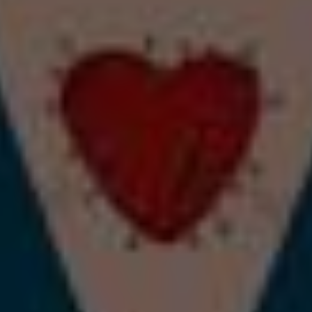
27
28
29
30
31
1
2
3
4
5
6
7
8
9
10
11
12
13
14
15
16
17
18
19
20
21
22
23
24
25
26
27
28
29
30
31
1
2
3
4
5
6
Filtra per temàtica
Filtra per tipologia