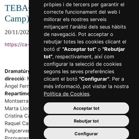
pròpies i de tercers per garantir el
TEBAC (Teatre Estable del Baix
correcte funcionament del web i
Camp)
millorar els nostres serveis
mitjançant l'anàlisi dels seus hàbits
20/11/2021 - 20:00
de navegació. Pot acceptar o
rebutjar totes les cookies clicant el
https://ca-es.facebook.com/tebac.teatre
botó d'
"Acceptar tot"
o
"Rebutjar
tot"
, respectivament, així com
configurar la selecció de cookies
Dramatúrgia i
segons les seves preferències
direcció
: Miquel
clicant el botó
"Configurar"
. Per a
Àngel Fernández
més informació, pot visitar la nostra
Repartiment
: Lluis
Política de Cookies
.
Montserrat Sirolla,
Marta Llorens,
Acceptar tot
Cristina Cabré,
Rebutjar tot
Raquel Castaño,
Puigcerver
Configurar
Porqueres, Robert