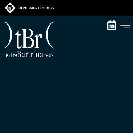
Vés
al
contingut