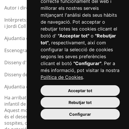
correcte funcionament del web i
Autor i director: Josep Maria Miró i Coromina
millorar els nostres serveis
mitjançant l'anàlisi dels seus hàbits
Intèrprets: Marc Tarrida, Sandra Monclús, Martí Atance
de navegació. Pot acceptar o
i Jordi Coll
rebutjar totes les cookies clicant el
botó d'
"Acceptar tot"
o
"Rebutjar
Ajudantia de direcció: Mireia Claramunt
tot"
, respectivament, així com
configurar la selecció de cookies
Escenografia i vestuari: Elisabet Rovira
segons les seves preferències
Disseny d'il·luminació: Sylvia Kuchinow
clicant el botó
"Configurar"
. Per a
més informació, pot visitar la nostra
Disseny de so: Guillem Rodríguez
Política de Cookies
.
Ajudantia de so: Magí coma
Acceptar tot
Ha arribat el dia que els “Cavallets de mar”, el grup
Rebutjar tot
infantil de natació, comencin a nedar sense bombolla.
Aquest moment crucial per als més petits de la piscina
Configurar
és el desencadenant perquè surtin a la superfície
sospites, dubtes i temors. L’Anna, la directora del club