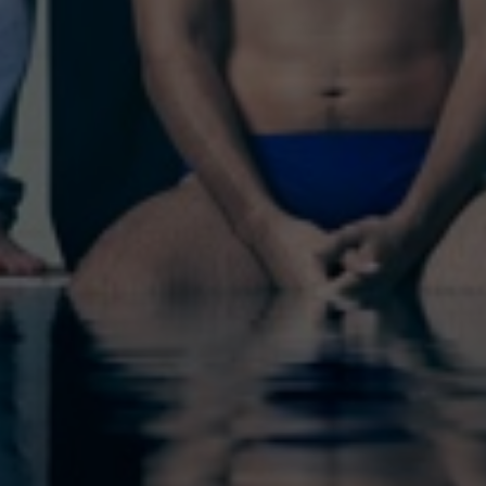
31
1
2
3
4
5
6
Filtra per temàtica
Filtra per tipologia
Cerca espectacles