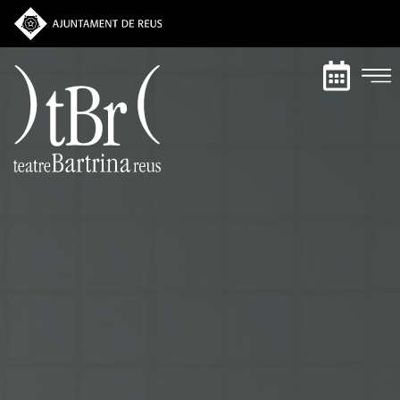
Vés
al
contingut