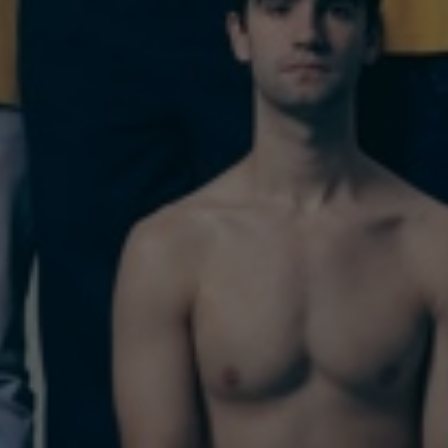
Calendari d'espectacles
AGOST 2026
DL.
DT.
DC.
DJ.
DV.
DS.
DG.
27
28
29
30
31
1
2
3
4
5
6
7
8
9
10
11
12
13
14
15
16
17
18
19
20
21
22
23
24
25
26
27
28
29
30