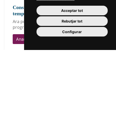
Consulta els programes de cada
Acceptar tot
temporada
Ara pots consultar i descarregar els
Rebutjar tot
programes des de l'any 2012
Configurar
Anar als programes
5
6
7
8
9
…
següent