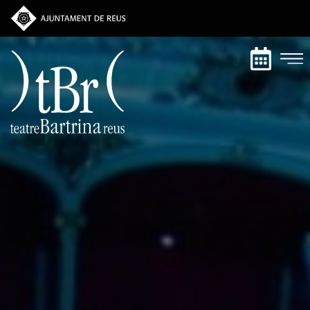
Vés
al
contingut