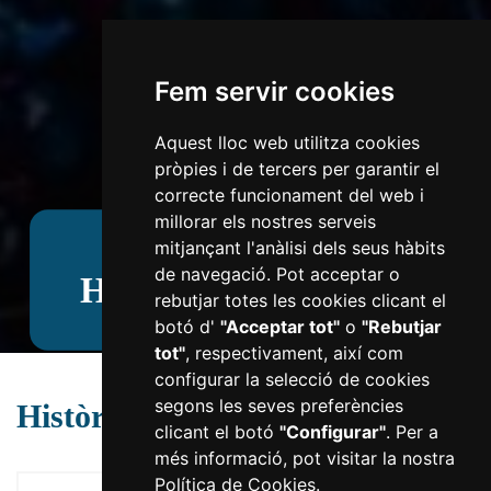
Fem servir cookies
Aquest lloc web utilitza cookies
pròpies i de tercers per garantir el
correcte funcionament del web i
millorar els nostres serveis
mitjançant l'anàlisi dels seus hàbits
de navegació. Pot acceptar o
Històric d'espectacles
rebutjar totes les cookies clicant el
botó d'
"Acceptar tot"
o
"Rebutjar
tot"
, respectivament, així com
configurar la selecció de cookies
segons les seves preferències
Històric d'espectacles
clicant el botó
"Configurar"
. Per a
més informació, pot visitar la nostra
Política de Cookies
.