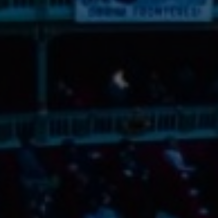
AGOST 2026
DL.
DT.
DC.
DJ.
DV.
DS.
DG.
27
28
29
30
31
1
2
3
4
5
6
7
8
9
10
11
12
13
14
15
16
17
18
19
20
21
22
23
24
25
26
27
28
29
30
31
1
2
3
4
5
6
Filtra per temàtica