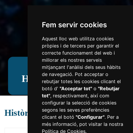
Fem servir cookies
Aquest lloc web utilitza cookies
pròpies i de tercers per garantir el
correcte funcionament del web i
millorar els nostres serveis
mitjançant l'anàlisi dels seus hàbits
de navegació. Pot acceptar o
Històric d'espectacles
rebutjar totes les cookies clicant el
botó d'
"Acceptar tot"
o
"Rebutjar
tot"
, respectivament, així com
configurar la selecció de cookies
segons les seves preferències
Històric d'espectacles
clicant el botó
"Configurar"
. Per a
més informació, pot visitar la nostra
Política de Cookies
.