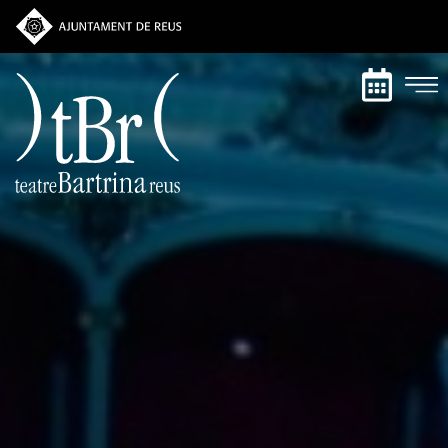
Vés
al
contingut