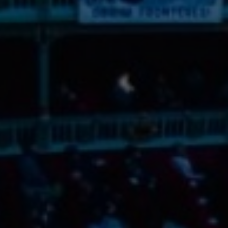
AGOST 2026
DL.
DT.
DC.
DJ.
DV.
DS.
DG.
27
28
29
30
31
1
2
3
4
5
6
7
8
9
10
11
12
13
14
15
16
17
18
19
20
21
22
23
24
25
26
27
28
29
30
31
1
2
3
4
5
6
Filtra per temàtica