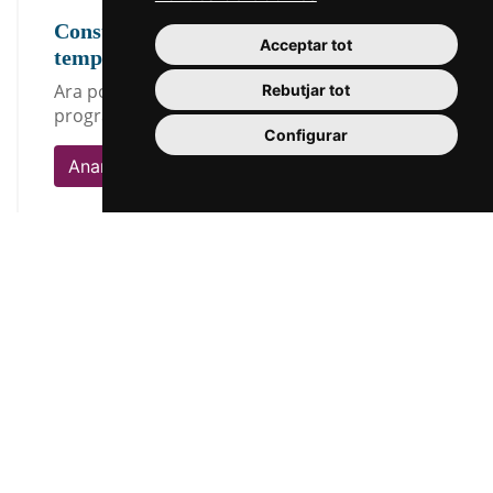
Consulta els programes de cada
Acceptar tot
temporada
Ara pots consultar i descarregar els
Rebutjar tot
programes des de l'any 2012
Configurar
Anar als programes
31
32
33
34
35
36